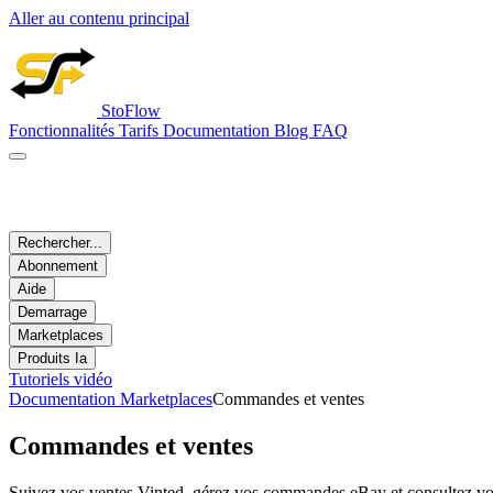
Aller au contenu principal
StoFlow
Fonctionnalités
Tarifs
Documentation
Blog
FAQ
Rechercher...
Abonnement
Aide
Demarrage
Marketplaces
Produits Ia
Tutoriels vidéo
Documentation
Marketplaces
Commandes et ventes
Commandes et ventes
Suivez vos ventes Vinted, gérez vos commandes eBay et consultez vos 